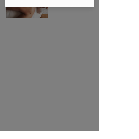
LA RESILIENZA
Seguici
Prenotazioni
F. & G. S.R.L.
Via dei Glicini 8 - Trevi nel Lazio (FR-IT)