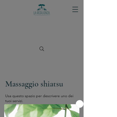
Massaggio shiatsu
Usa questo spazio per descrivere uno dei
tuoi servizi.
325
euro